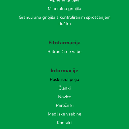
Apnena gnojila
Mineralna gnojila
Granulirana gnojila s kontroliranim sproščanjem
dušika
Fitofarmacija
Ratron žitne vabe
Informacije
Poskusna polja
Članki
Novice
Priročniki
Medijske vsebine
Kontakt