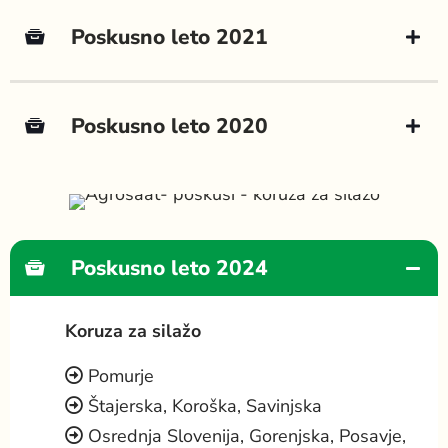
Poskusno leto 2021
Poskusno leto 2020
POSKUSI
KORUZA ZA SILAŽO
Poskusno leto 2024
Koruza za silažo
Pomurje
Štajerska, Koroška, Savinjska
Osrednja Slovenija, Gorenjska, Posavje,