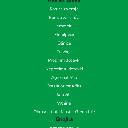
Naš sortiman
Koruza za zrnje
Koruza za silažo
Krompir
Metuljnice
Oljnice
Travinje
Prezimni dosevki
Neprezimni dosevki
Agrosaat Vita
Ostala ozimna žita
Jara žita
Vrtnine
Okrasne trate Master Green Life
Gnojila