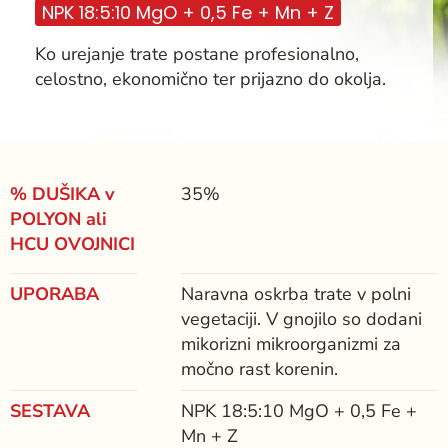
NPK 18:5:10 MgO + 0,5 Fe + Mn + Z
Ko urejanje trate postane profesionalno,
celostno, ekonomično ter prijazno do okolja.
% DUŠIKA v
35%
POLYON ali
HCU OVOJNICI
UPORABA
Naravna oskrba trate v polni
vegetaciji. V gnojilo so dodani
mikorizni mikroorganizmi za
močno rast korenin.
SESTAVA
NPK 18:5:10 MgO + 0,5 Fe +
Mn + Z