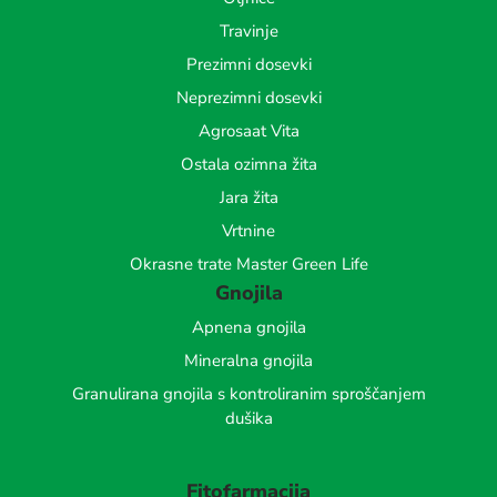
Travinje
Prezimni dosevki
Neprezimni dosevki
Agrosaat Vita
Ostala ozimna žita
Jara žita
Vrtnine
Okrasne trate Master Green Life
Gnojila
Apnena gnojila
Mineralna gnojila
Granulirana gnojila s kontroliranim sproščanjem
dušika
Fitofarmacija