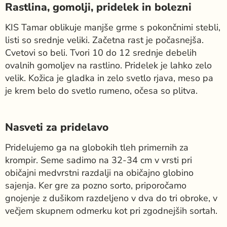
Rastlina, gomolji, pridelek in bolezni
KIS Tamar oblikuje manjše grme s pokončnimi stebli,
listi so srednje veliki. Začetna rast je počasnejša.
Cvetovi so beli. Tvori 10 do 12 srednje debelih
ovalnih gomoljev na rastlino. Pridelek je lahko zelo
velik. Kožica je gladka in zelo svetlo rjava, meso pa
je krem belo do svetlo rumeno, očesa so plitva.
Nasveti za pridelavo
Pridelujemo ga na globokih tleh primernih za
krompir. Seme sadimo na 32-34 cm v vrsti pri
običajni medvrstni razdalji na običajno globino
sajenja. Ker gre za pozno sorto, priporočamo
gnojenje z dušikom razdeljeno v dva do tri obroke, v
večjem skupnem odmerku kot pri zgodnejših sortah.