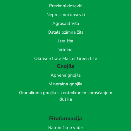
Prezimni dosevki
Neprezimni dosevki
Agrosaat Vita
Ostala ozimna žita
Jara žita
Vrtnine
Okrasne trate Master Green Life
Gnojila
Apnena gnojila
Mineralna gnojila
Granulirana gnojila s kontroliranim sproščanjem
dušika
Fitofarmacija
Ratron žitne vabe