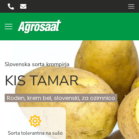
Slovenska sorta krompirja
KIS TAMAR
Roden, krem bel, slovenski, za ozimnico
Sorta tolerantna na sušo