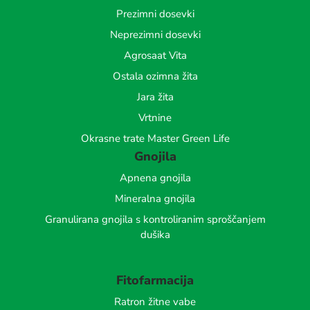
Prezimni dosevki
Neprezimni dosevki
Agrosaat Vita
Ostala ozimna žita
Jara žita
Vrtnine
Okrasne trate Master Green Life
Gnojila
Apnena gnojila
Mineralna gnojila
Granulirana gnojila s kontroliranim sproščanjem
dušika
Fitofarmacija
Ratron žitne vabe