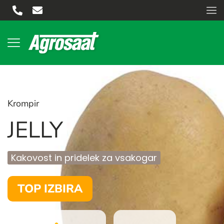
Krompir
JELLY
Kakovost in pridelek za vsakogar
TOP IZBIRA