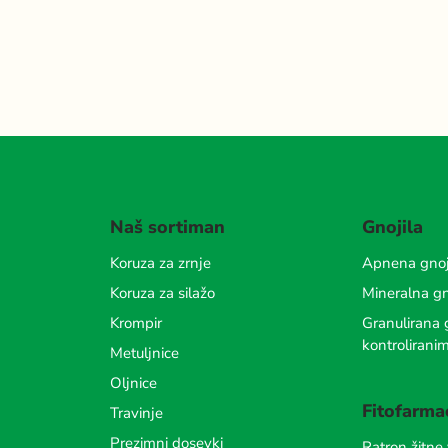
Naš sortiman
Gnojila
Koruza za zrnje
Apnena gnoj
Koruza za silažo
Mineralna gn
Krompir
Granulirana g
kontrolirani
Metuljnice
Oljnice
Fitofarma
Travinje
Prezimni dosevki
Ratron žitne