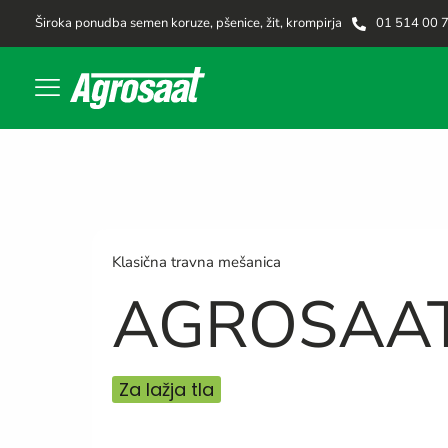
Široka ponudba semen koruze, pšenice, žit, krompirja
01 514 00 
Klasična travna mešanica
AGROSAAT
Za lažja tla