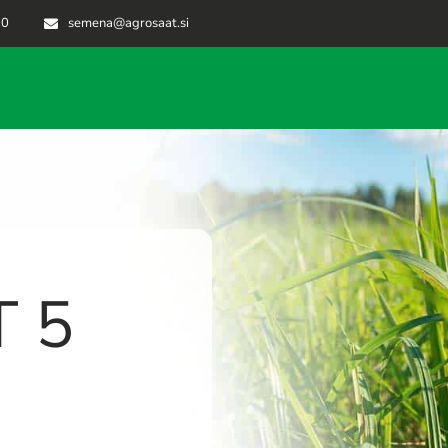
70
semena@agrosaat.si
 5