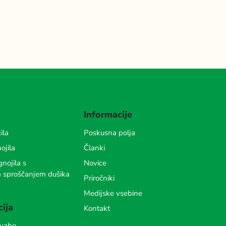
Informacije
ila
Poskusna polja
ojila
Članki
nojila s
Novice
m sproščanjem dušika
Priročniki
Medijske vsebine
cija
Kontakt
 vabe