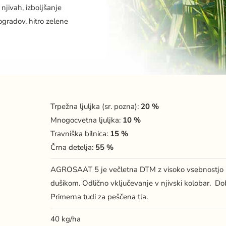
njivah, izboljšanje
ogradov, hitro zelene
Trpežna ljuljka (sr. pozna):
20 %
Mnogocvetna ljuljka:
10 %
Travniška bilnica:
15 %
Črna detelja:
55 %
AGROSAAT 5 je večletna DTM z visoko vsebnostjo be
dušikom. Odlično vključevanje v njivski kolobar. Do
Primerna tudi za peščena tla.
40 kg/ha