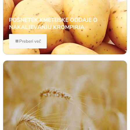
POSNETEK KMETIJSKE ODDAJE O
NAKALJEVANJU KROMPIRJA
Preberi več