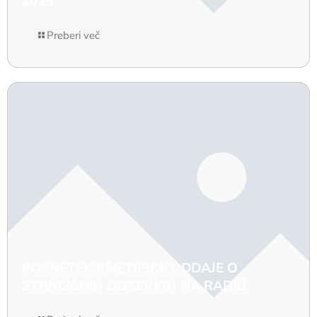
2015
Preberi več
POSNETEK KMETIJSKE ODDAJE O
STRNIŠČNIH DOSEVKIH NA RADIU