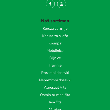
Naš sortiman
Koruza za zrnje
Koruza za silažo
Krompir
Metuljnice
Oljnice
Travinje
Prezimni dosevki
Neprezimni dosevki
Agrosaat Vita
Ostala ozimna žita
Jara žita
Vrtnine