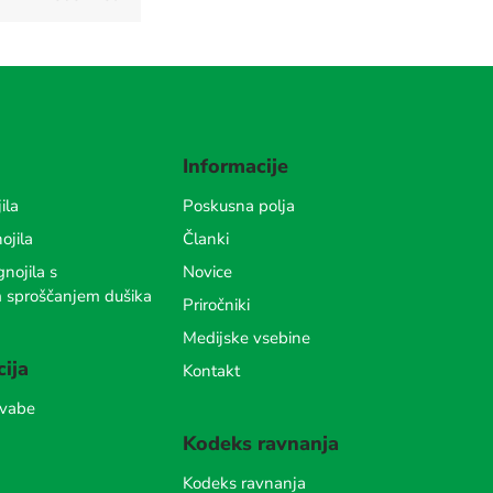
Informacije
ila
Poskusna polja
ojila
Članki
nojila s
Novice
m sproščanjem dušika
Priročniki
Medijske vsebine
cija
Kontakt
 vabe
Kodeks ravnanja
Kodeks ravnanja