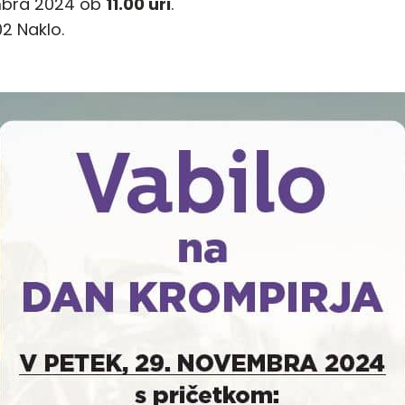
mbra 2024 ob
11.00 uri
.
2 Naklo.