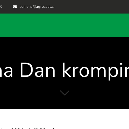
70
semena@agrosaat.si
na Dan krompi