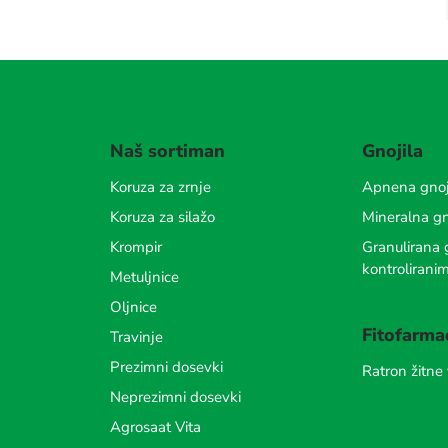
Naš sortiman
Gnojila
Koruza za zrnje
Apnena gnoj
Koruza za silažo
Mineralna gn
Krompir
Granulirana g
kontrolirani
Metuljnice
Oljnice
Fitofarma
Travinje
Prezimni dosevki
Ratron žitne
Neprezimni dosevki
Agrosaat Vita