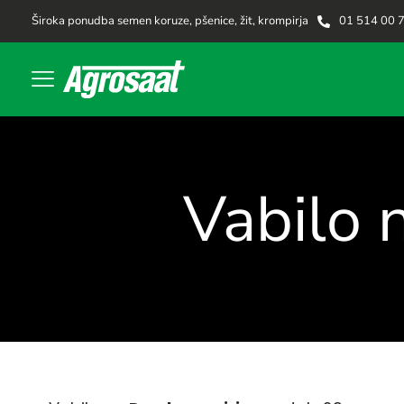
Široka ponudba semen koruze, pšenice, žit, krompirja
01 514 00 
Vabilo 