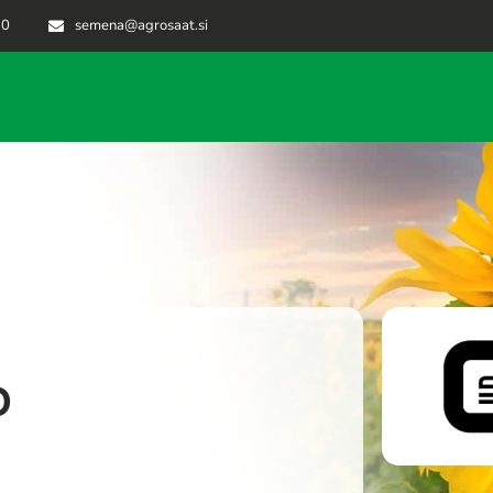
70
semena@agrosaat.si
P