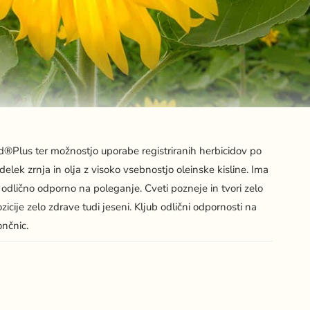
ed®Plus ter možnostjo uporabe registriranih herbicidov po
elek zrnja in olja z visoko vsebnostjo oleinske kisline. Ima
o, odlično odporno na poleganje. Cveti pozneje in tvori zelo
icije zelo zdrave tudi jeseni. Kljub odlični odpornosti na
ončnic.