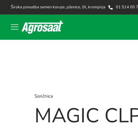
Široka ponudba semen koruze, pšenice, žit, krompirja
01 514 00 
Sončnica
MAGIC CL