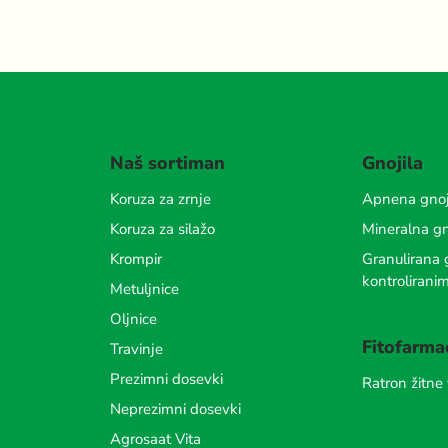
Naš sortiman
Gnojila
Koruza za zrnje
Apnena gnoj
Koruza za silažo
Mineralna gn
Krompir
Granulirana g
kontrolirani
Metuljnice
Oljnice
Fitofarma
Travinje
Prezimni dosevki
Ratron žitne
Neprezimni dosevki
Agrosaat Vita