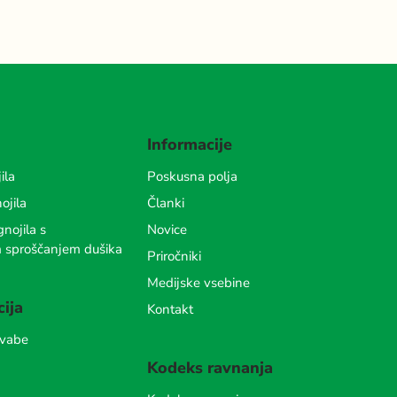
Informacije
ila
Poskusna polja
ojila
Članki
nojila s
Novice
m sproščanjem dušika
Priročniki
Medijske vsebine
cija
Kontakt
 vabe
Kodeks ravnanja