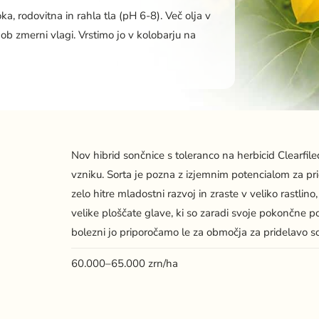
a, rodovitna in rahla tla (pH 6-8). Več olja v
b zmerni vlagi. Vrstimo jo v kolobarju na
Nov hibrid sončnice s toleranco na herbicid Clearfil
vzniku. Sorta je pozna z izjemnim potencialom za prid
zelo hitre mladostni razvoj in zraste v veliko rastlin
velike ploščate glave, ki so zaradi svoje pokončne poz
bolezni jo priporočamo le za območja za pridelavo s
60.000–65.000 zrn/ha