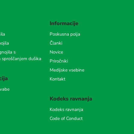
Informacije
ila
Poskusna polja
ojila
Članki
nojila s
Novice
m sproščanjem dušika
Priročniki
Medijske vsebine
cija
Kontakt
 vabe
Kodeks ravnanja
Kodeks ravnanja
Code of Conduct