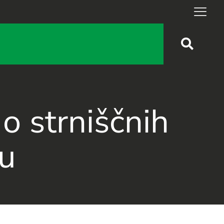
o strniščnih
iu