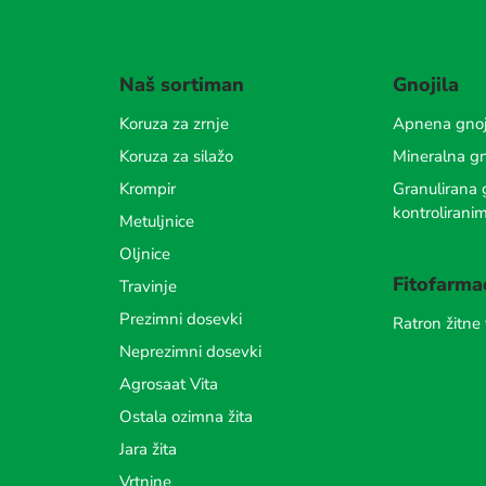
Naš sortiman
Gnojila
Koruza za zrnje
Apnena gnoj
Koruza za silažo
Mineralna gn
Krompir
Granulirana g
kontrolirani
Metuljnice
Oljnice
Fitofarma
Travinje
Prezimni dosevki
Ratron žitne
Neprezimni dosevki
Agrosaat Vita
Ostala ozimna žita
Jara žita
Vrtnine