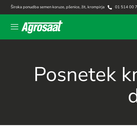
Široka ponudba semen koruze, pšenice, žit, krompirja
01 514 00 
Posnetek km
d