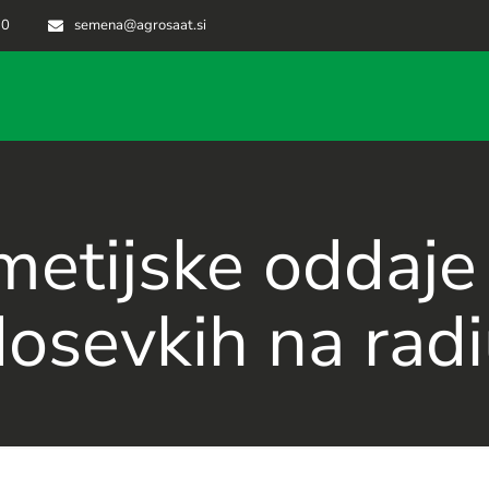
70
semena@agrosaat.si
etijske oddaje 
osevkih na rad