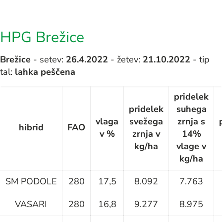
HPG Brežice
Brežice
- setev:
26.4.2022
- žetev:
21.10.2022
- tip
tal:
lahka peščena
pridelek
pridelek
suhega
vlaga
svežega
zrnja s
hibrid
FAO
v %
zrnja v
14%
kg/ha
vlage v
kg/ha
SM PODOLE
280
17,5
8.092
7.763
VASARI
280
16,8
9.277
8.975