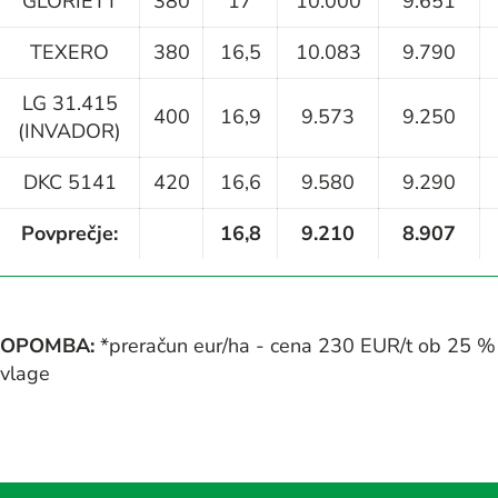
GLORIETT
380
17
10.000
9.651
TEXERO
380
16,5
10.083
9.790
LG 31.415
400
16,9
9.573
9.250
(INVADOR)
DKC 5141
420
16,6
9.580
9.290
Povprečje:
16,8
9.210
8.907
OPOMBA:
*preračun eur/ha - cena 230 EUR/t ob 25 %
vlage