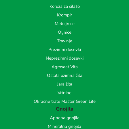
Koruza za silažo
Krompir
Metuljnice
Oljnice
Travinje
Prezimni dosevki
Neprezimni dosevki
Agrosaat Vita
Ostala ozimna žita
Jara žita
Vrtnine
Okrasne trate Master Green Life
Gnojila
Apnena gnojila
Mineralna gnojila