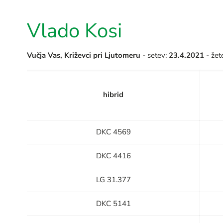
Vlado Kosi
Vučja Vas, Križevci pri Ljutomeru
- setev:
23.4.2021
- žet
hibrid
DKC 4569
DKC 4416
LG 31.377
DKC 5141