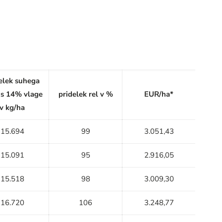
elek suhega
 s 14% vlage
pridelek rel v %
EUR/ha*
v kg/ha
15.694
99
3.051,43
15.091
95
2.916,05
15.518
98
3.009,30
16.720
106
3.248,77