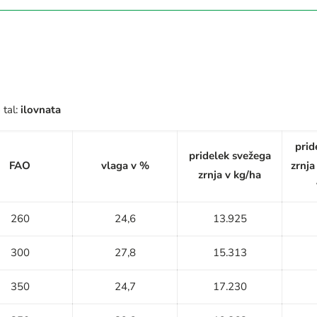
 tal:
ilovnata
prid
pridelek svežega
FAO
vlaga v %
zrnja
zrnja v kg/ha
260
24,6
13.925
300
27,8
15.313
350
24,7
17.230