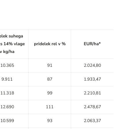
elek suhega
 s 14% vlage
pridelek rel v %
EUR/ha*
v kg/ha
10.365
91
2.024,80
9.911
87
1.933,47
11.318
99
2.210,81
12.690
111
2.478,67
10.599
93
2.063,37