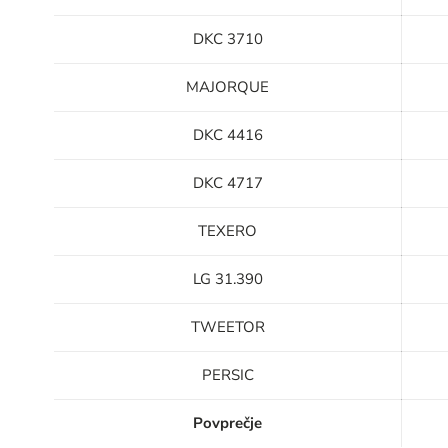
DKC 3710
MAJORQUE
DKC 4416
DKC 4717
TEXERO
LG 31.390
TWEETOR
PERSIC
Povprečje