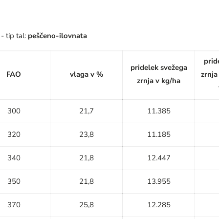
- tip tal:
peščeno-ilovnata
prid
pridelek svežega
FAO
vlaga v %
zrnja
zrnja v kg/ha
300
21,7
11.385
320
23,8
11.185
340
21,8
12.447
350
21,8
13.955
370
25,8
12.285