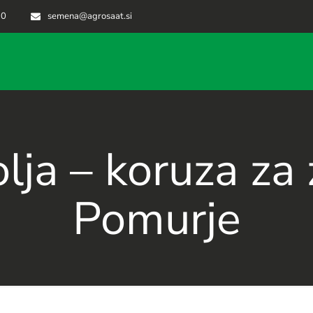
70
semena@agrosaat.si
ja – koruza za 
Pomurje