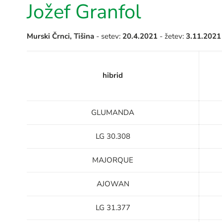
Jožef Granfol
Murski Črnci, Tišina
- setev:
20.4.2021
- žetev:
3.11.2021
hibrid
GLUMANDA
LG 30.308
MAJORQUE
AJOWAN
LG 31.377