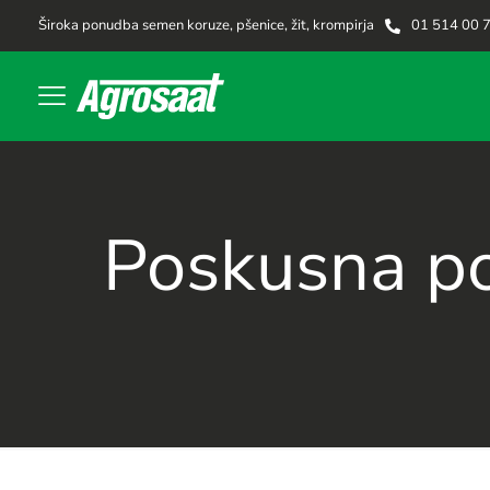
Široka ponudba semen koruze, pšenice, žit, krompirja
01 514 00 
Poskusna pol