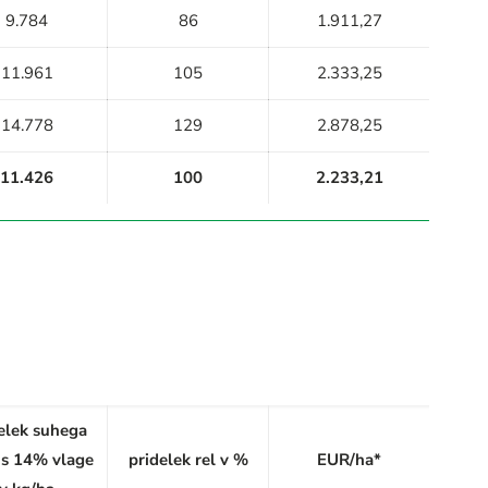
9.784
86
1.911,27
11.961
105
2.333,25
14.778
129
2.878,25
11.426
100
2.233,21
elek suhega
 s 14% vlage
pridelek rel v %
EUR/ha*