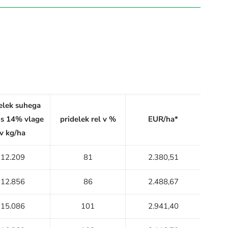
elek suhega
 s 14% vlage
pridelek rel v %
EUR/ha*
v kg/ha
12.209
81
2.380,51
12.856
86
2.488,67
15.086
101
2.941,40