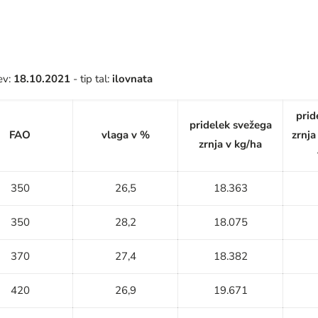
ev:
18.10.2021
- tip tal:
ilovnata
prid
pridelek svežega
FAO
vlaga v %
zrnja
zrnja v kg/ha
350
26,5
18.363
350
28,2
18.075
370
27,4
18.382
420
26,9
19.671