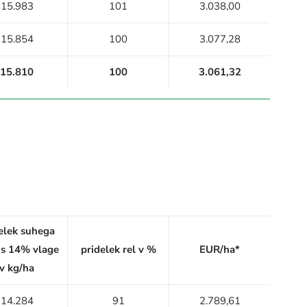
15.983
101
3.038,00
15.854
100
3.077,28
15.810
100
3.061,32
elek suhega
 s 14% vlage
pridelek rel v %
EUR/ha*
v kg/ha
14.284
91
2.789,61