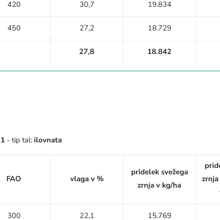
420
30,7
19.834
450
27,2
18.729
27,8
18.842
21
- tip tal:
ilovnata
prid
pridelek svežega
FAO
vlaga v %
zrnja
zrnja v kg/ha
300
22,1
15.769