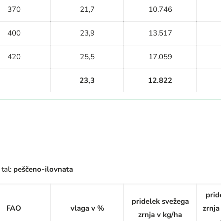
370
21,7
10.746
400
23,9
13.517
420
25,5
17.059
23,3
12.822
 tal:
peščeno-ilovnata
prid
pridelek svežega
FAO
vlaga v %
zrnja
zrnja v kg/ha