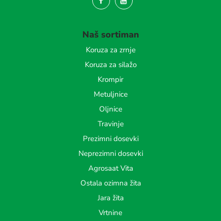
Naš sortiman
Koruza za zrnje
Koruza za silažo
Krompir
Metuljnice
Oljnice
Travinje
Prezimni dosevki
Neprezimni dosevki
Agrosaat Vita
Ostala ozimna žita
Jara žita
Vrtnine