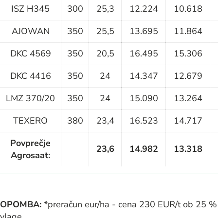
ISZ H345
300
25,3
12.224
10.618
AJOWAN
350
25,5
13.695
11.864
DKC 4569
350
20,5
16.495
15.306
DKC 4416
350
24
14.347
12.679
LMZ 370/20
350
24
15.090
13.264
TEXERO
380
23,4
16.523
14.717
Povprečje
23,6
14.982
13.318
Agrosaat:
OPOMBA:
*preračun eur/ha - cena 230 EUR/t ob 25 %
vlage