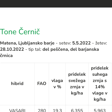
Tone Černič
Matena, Ljubljansko barje
- setev:
5.5.2022
- žetev:
28.10.2022
- tip tal:
del peščena, del barjanska
črnica
pridelek
pridelek
suhega
vlaga
svežega
zrnja s
hibrid
FAO
v %
zrnja v
14%
kg/ha
vlage v
kg/ha
VASARI
280
19,3
6.355
5.963