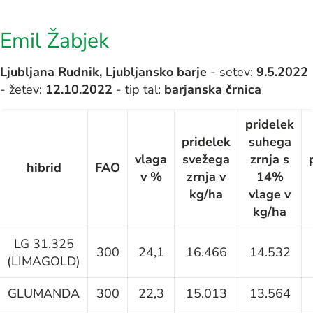
Emil Žabjek
Ljubljana Rudnik, Ljubljansko barje
- setev:
9.5.2022
- žetev:
12.10.2022
- tip tal:
barjanska črnica
pridelek
pridelek
suhega
vlaga
svežega
zrnja s
hibrid
FAO
v %
zrnja v
14%
kg/ha
vlage v
kg/ha
LG 31.325
300
24,1
16.466
14.532
(LIMAGOLD)
GLUMANDA
300
22,3
15.013
13.564