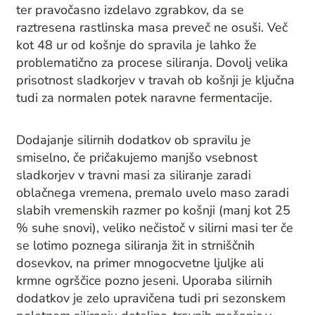
ter pravočasno izdelavo zgrabkov, da se
raztresena rastlinska masa preveč ne osuši. Več
kot 48 ur od košnje do spravila je lahko že
problematično za procese siliranja. Dovolj velika
prisotnost sladkorjev v travah ob košnji je ključna
tudi za normalen potek naravne fermentacije.
Dodajanje silirnih dodatkov ob spravilu je
smiselno, če pričakujemo manjšo vsebnost
sladkorjev v travni masi za siliranje zaradi
oblačnega vremena, premalo uvelo maso zaradi
slabih vremenskih razmer po košnji (manj kot 25
% suhe snovi), veliko nečistoč v silirni masi ter če
se lotimo poznega siliranja žit in strniščnih
dosevkov, na primer mnogocvetne ljuljke ali
krmne ogrščice pozno jeseni. Uporaba silirnih
dodatkov je zelo upravičena tudi pri sezonskem