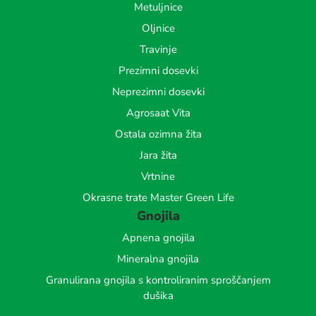
Metuljnice
Oljnice
Travinje
Prezimni dosevki
Neprezimni dosevki
Agrosaat Vita
Ostala ozimna žita
Jara žita
Vrtnine
Okrasne trate Master Green Life
Gnojila
Apnena gnojila
Mineralna gnojila
Granulirana gnojila s kontroliranim sproščanjem
dušika