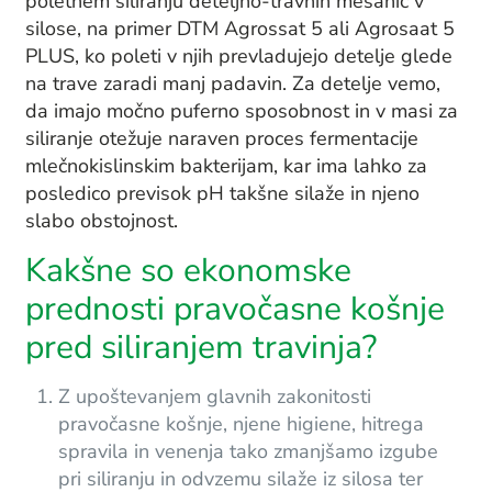
poletnem siliranju deteljno-travnih mešanic v
silose, na primer DTM Agrossat 5 ali Agrosaat 5
PLUS, ko poleti v njih prevladujejo detelje glede
na trave zaradi manj padavin. Za detelje vemo,
da imajo močno puferno sposobnost in v masi za
siliranje otežuje naraven proces fermentacije
mlečnokislinskim bakterijam, kar ima lahko za
posledico previsok pH takšne silaže in njeno
slabo obstojnost.
Kakšne so ekonomske
prednosti pravočasne košnje
pred siliranjem travinja?
Z upoštevanjem glavnih zakonitosti
pravočasne košnje, njene higiene, hitrega
spravila in venenja tako zmanjšamo izgube
pri siliranju in odvzemu silaže iz silosa ter