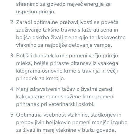
shranimo za govedo največ energije za
uspešno prirejo.
Zaradi optimalne prebavljivosti se poveča
zauživanje takšne travne silaže ali sena in
boljša oskrba živali z energijo ter kakovostno
vlaknino za najboljše delovanje vampa.
Boljši izkoristek krme pomeni večjo prirejo
mleka, boljše priraste pitancev iz vsakega
kilograma osnovne krme s travinja in večji
prihodek za kmetijo.
Manj zdravstvenih težav z živalmi zaradi
kakovostne neonesnažene krme pomeni
prihranek pri veterinarski oskrbi.
Optimalna vsebnost vlaknine, sladkorjev in
prebavljivih beljakovin pomeni manjšo izgubo
za živali in manj vlaknine v blatu goveda.