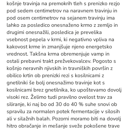
košnje travinja na premokrih tleh s prenizko rezjo
pod sedem centimetrov na naravnem travinju in
pod osem centimetrov na sejanem travinju ima
lahko za posledico onesnaženo krmo z zemljo in
drugimi onesnažili, posledica je prevelika
vsebnost pepela v krmi, ki negativno vpliva na
kakovost krme in zmanjšuje njeno energetsko
vrednost. Takšna krma obremenjuje vamp in
ostali prebavni trakt prežvekovalcev. Pogosto s
košnjo neravnih njivskih in travniških površin z
obilico krtin ob prenizki rezi s kosilnicami z
gnetilniki še bolj onesnažimo travinje kot s
kosilnicami brez gnetilnika, ko upoštevamo dovolj
visoki rez. Želimo tudi pravilno ovelost trav za
siliranje, ki naj bo od 30 do 40 % suhe snovi ob
spravilu za normalen potek fermentacije v silosih
ali v silažnih balah. Pozorni moramo biti na dovolj
hitro obračanje in mešanje sveže pokošene trave