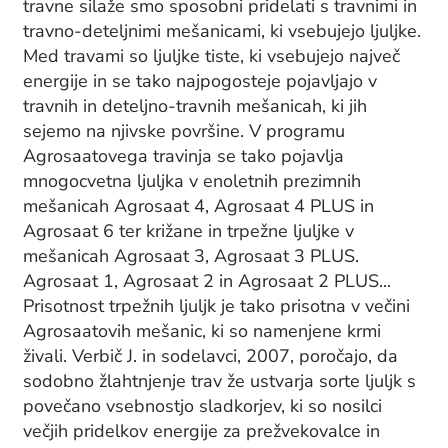
travne silaže smo sposobni pridelati s travnimi in
travno-deteljnimi mešanicami, ki vsebujejo ljuljke.
Med travami so ljuljke tiste, ki vsebujejo največ
energije in se tako najpogosteje pojavljajo v
travnih in deteljno-travnih mešanicah, ki jih
sejemo na njivske površine. V programu
Agrosaatovega travinja se tako pojavlja
mnogocvetna ljuljka v enoletnih prezimnih
mešanicah Agrosaat 4, Agrosaat 4 PLUS in
Agrosaat 6 ter križane in trpežne ljuljke v
mešanicah Agrosaat 3, Agrosaat 3 PLUS.
Agrosaat 1, Agrosaat 2 in Agrosaat 2 PLUS...
Prisotnost trpežnih ljuljk je tako prisotna v večini
Agrosaatovih mešanic, ki so namenjene krmi
živali. Verbič J. in sodelavci, 2007, poročajo, da
sodobno žlahtnjenje trav že ustvarja sorte ljuljk s
povečano vsebnostjo sladkorjev, ki so nosilci
večjih pridelkov energije za prežvekovalce in