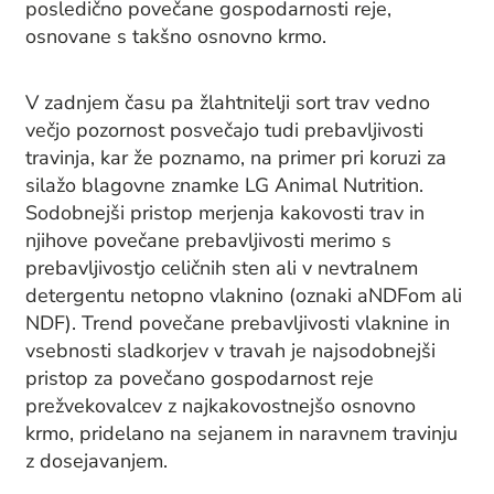
posledično povečane gospodarnosti reje,
osnovane s takšno osnovno krmo.
V zadnjem času pa žlahtnitelji sort trav vedno
večjo pozornost posvečajo tudi prebavljivosti
travinja, kar že poznamo, na primer pri koruzi za
silažo blagovne znamke LG Animal Nutrition.
Sodobnejši pristop merjenja kakovosti trav in
njihove povečane prebavljivosti merimo s
prebavljivostjo celičnih sten ali v nevtralnem
detergentu netopno vlaknino (oznaki aNDFom ali
NDF). Trend povečane prebavljivosti vlaknine in
vsebnosti sladkorjev v travah je najsodobnejši
pristop za povečano gospodarnost reje
prežvekovalcev z najkakovostnejšo osnovno
krmo, pridelano na sejanem in naravnem travinju
z dosejavanjem.