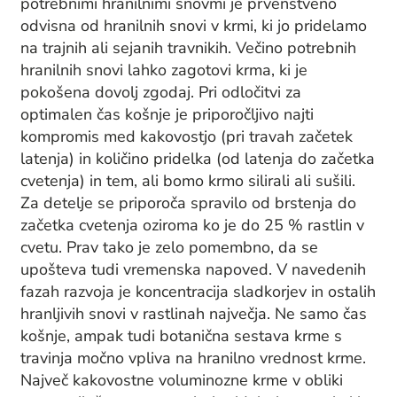
potrebnimi hranilnimi snovmi je prvenstveno
odvisna od hranilnih snovi v krmi, ki jo pridelamo
na trajnih ali sejanih travnikih. Večino potrebnih
hranilnih snovi lahko zagotovi krma, ki je
pokošena dovolj zgodaj. Pri odločitvi za
optimalen čas košnje je priporočljivo najti
kompromis med kakovostjo (pri travah začetek
latenja) in količino pridelka (od latenja do začetka
cvetenja) in tem, ali bomo krmo silirali ali sušili.
Za detelje se priporoča spravilo od brstenja do
začetka cvetenja oziroma ko je do 25 % rastlin v
cvetu. Prav tako je zelo pomembno, da se
upošteva tudi vremenska napoved. V navedenih
fazah razvoja je koncentracija sladkorjev in ostalih
hranljivih snovi v rastlinah največja. Ne samo čas
košnje, ampak tudi botanična sestava krme s
travinja močno vpliva na hranilno vrednost krme.
Največ kakovostne voluminozne krme v obliki