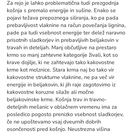
Za rejo je lahko problematična tudi prezgodnja
košnja s premalo energije in sušine. Enako se
pojavi težava prepoznega siliranja, ko pa pada
prebavljivost vlaknine na račun povečanja lignina,
pade pa tudi vsebnost energije ter delež naravno
prisotnih sladkorjev in prebavljivih beljakovin v
travah in deteljah. Manj občutljive na prestaro
krmo so manj zahtevne kategorije živali, kot so
krave dojilje, ki ne zahtevajo tako kakovostne
krme kot molznice. Stara krma naj bo tako vir
kakovostne strukturne vlaknine, ne pa več vir
energije in beljakovin, ki jih raje zagotovimo iz
kakovostne koruzne silaže ali močne
beljakovinske krme. Košnja trav in travno-
deteljnih mešanic v oblačnem vremenu ima za
posledico pogosto prenizko vsebnost sladkorjev,
če ne upoštevamo vsaj dveurnih dobrih
osončenosti pred košnjo. Neustrezna višina