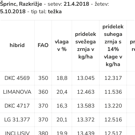
Šprinc, Razkrižje
- setev:
21.4.2018
- žetev:
5.10.2018
- tip tal:
težka
pridelek
pridelek
suhega
vlaga
svežega
zrnja s
p
hibrid
FAO
v %
zrnja v
14%
r
kg/ha
vlage v
kg/ha
DKC 4569
350
18,8
13.045
12.317
LIMANOVA
360
20,4
12.463
11.536
DKC 4717
370
16,3
13.583
13.220
LG 31.377
370
20,1
13.372
12.516
INCLUSIV
380
19,9
13.439
12.517