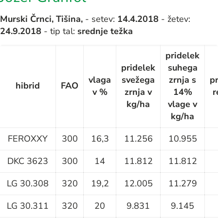
Murski Črnci, Tišina,
- setev:
14
.4.2018
- žetev:
24.9.2018
- tip tal:
srednje težka
pridelek
pridelek
suhega
vlaga
svežega
zrnja s
p
hibrid
FAO
v %
zrnja v
14%
r
kg/ha
vlage v
kg/ha
FEROXXY
300
16,3
11.256
10.955
DKC 3623
300
14
11.812
11.812
LG 30.308
320
19,2
12.005
11.279
LG 30.311
320
20
9.831
9.145