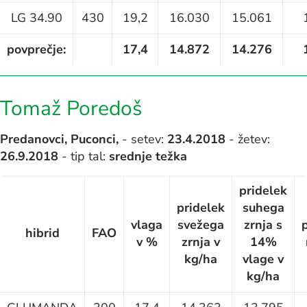
LG 34.90
430
19,2
16.030
15.061
povprečje:
17,4
14.872
14.276
Tomaž Poredoš
Predanovci, Puconci,
- setev:
23.4.2018
- žetev:
26.9.2018
- tip tal:
srednje težka
pridelek
pridelek
suhega
vlaga
svežega
zrnja s
hibrid
FAO
v %
zrnja v
14%
kg/ha
vlage v
kg/ha