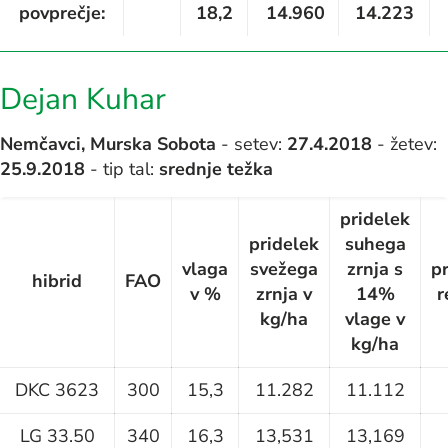
povprečje:
18,2
14.960
14.223
Dejan Kuhar
Nemčavci, Murska Sobota
- setev:
27
.4.2018
- žetev:
25.9.2018
- tip tal:
srednje težka
pridelek
pridelek
suhega
vlaga
svežega
zrnja s
p
hibrid
FAO
v %
zrnja v
14%
r
kg/ha
vlage v
kg/ha
DKC 3623
300
15,3
11.282
11.112
LG 33.50
340
16,3
13,531
13,169