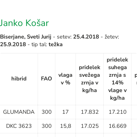
Janko Košar
Biserjane, Sveti Jurij
- setev:
25
.4.2018
- žetev:
25.9.2018
- tip tal:
težka
pridelek
pridelek
suhega
vlaga
svežega
zrnja s
hibrid
FAO
v %
zrnja v
14%
kg/ha
vlage v
kg/ha
GLUMANDA
300
17
17.832
17.210
DKC 3623
300
15,8
17.025
16.669