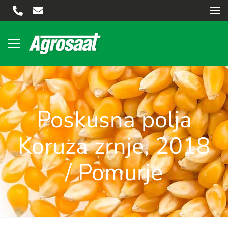
Poskusna polja
Koruza zrnje, 2018
/ Pomurje