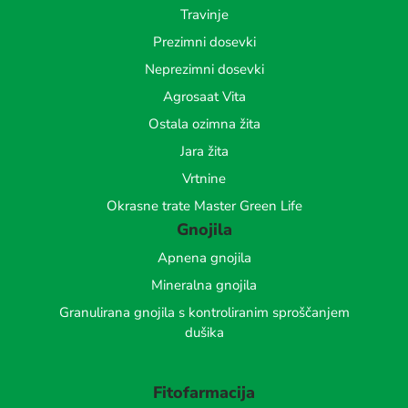
Travinje
Prezimni dosevki
Neprezimni dosevki
Agrosaat Vita
Ostala ozimna žita
Jara žita
Vrtnine
Okrasne trate Master Green Life
Gnojila
Apnena gnojila
Mineralna gnojila
Granulirana gnojila s kontroliranim sproščanjem
dušika
Fitofarmacija