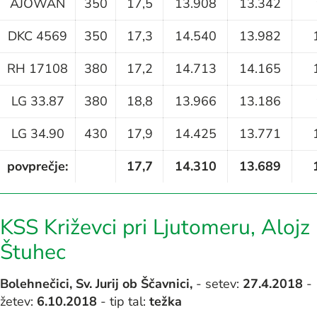
AJOWAN
350
17,5
13.908
13.342
DKC 4569
350
17,3
14.540
13.982
RH 17108
380
17,2
14.713
14.165
LG 33.87
380
18,8
13.966
13.186
LG 34.90
430
17,9
14.425
13.771
povprečje:
17,7
14.310
13.689
KSS Križevci pri Ljutomeru, Alojz
Štuhec
Bolehnečici, Sv. Jurij ob Ščavnici,
- setev:
27.4.2018
-
žetev:
6.10.2018
- tip tal:
težka