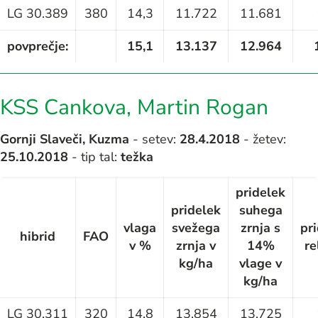
LG 30.389
380
14,3
11.722
11.681
povprečje:
15,1
13.137
12.964
KSS Cankova, Martin Rogan
Gornji Slaveči, Kuzma
- setev:
28.4.2018
- žetev:
25.10.2018
- tip tal:
težka
pridelek
pridelek
suhega
vlaga
svežega
zrnja s
pr
hibrid
FAO
v %
zrnja v
14%
re
kg/ha
vlage v
kg/ha
LG 30.311
320
14,8
13.854
13.725