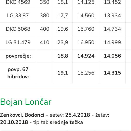
DKC 4569
350
18,1
14.125
13.452
LG 33.87
380
17,7
14.560
13.934
DKC 5068
400
19,6
15.760
14.734
LG 31.479
410
23,9
16.950
14.999
povprečje:
18,8
14.924
14.056
povp. 67
19,1
15.256
14.315
hibridov:
Bojan Lončar
Zenkovci, Bodonci
- setev:
25.4.2018
- žetev:
20.10.2018
- tip tal:
srednje težka