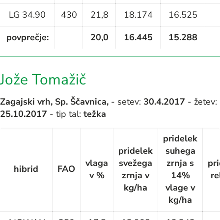
LG 34.90
430
21,8
18.174
16.525
povprečje:
20,0
16.445
15.288
Jože Tomažič
Zagajski vrh, Sp. Ščavnica,
- setev:
30.4.2017
- žetev:
25.10.2017
- tip tal:
težka
pridelek
pridelek
suhega
vlaga
svežega
zrnja s
pr
hibrid
FAO
v %
zrnja v
14%
re
kg/ha
vlage v
kg/ha