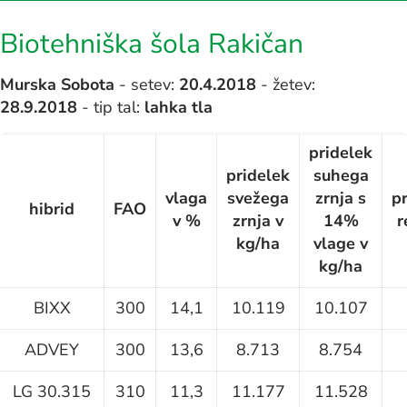
Biotehniška šola Rakičan
Murska Sobota
- setev:
20.4.2018
- žetev:
28.9.2018
- tip tal:
lahka tla
pridelek
pridelek
suhega
vlaga
svežega
zrnja s
p
hibrid
FAO
v %
zrnja v
14%
r
kg/ha
vlage v
kg/ha
BIXX
300
14,1
10.119
10.107
ADVEY
300
13,6
8.713
8.754
LG 30.315
310
11,3
11.177
11.528