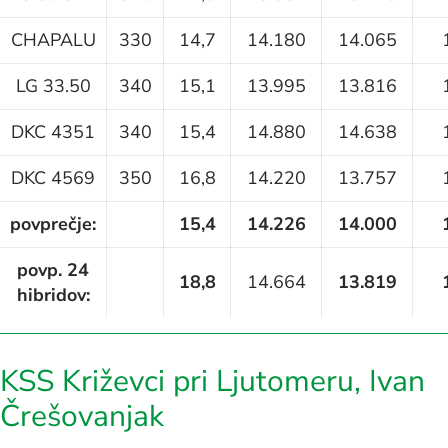
CHAPALU
330
14,7
14.180
14.065
LG 33.50
340
15,1
13.995
13.816
DKC 4351
340
15,4
14.880
14.638
DKC 4569
350
16,8
14.220
13.757
povprečje:
15,4
14.226
14.000
povp. 24
18,8
14.664
13.819
hibridov:
KSS Križevci pri Ljutomeru, Ivan
Črešovanjak