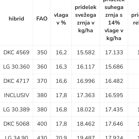
pridelek
suhega
vlaga
svežega
zrnja s
pr
hibrid
FAO
v %
zrnja v
14%
re
kg/ha
vlage v
kg/ha
DKC 4569
350
16,2
15.582
17.133
LG 30.360
360
16,3
16.117
15.686
DKC 4717
370
16,6
16.996
16.482
INCLUSIV
380
17,8
17.363
16.595
LG 30.389
380
16,8
18.022
17.435
DKC 5068
400
17,8
18.462
17.646
LG 34.90
430
20,9
19.487
17.924