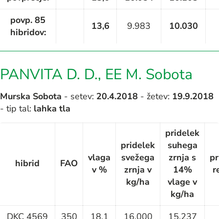
povp. 85
13,6
9.983
10.030
hibridov:
PANVITA D. D., EE M. Sobota
Murska Sobota
- setev:
20
.4.2018
- žetev:
19.9.2018
- tip tal:
lahka tla
pridelek
pridelek
suhega
vlaga
svežega
zrnja s
pr
hibrid
FAO
v %
zrnja v
14%
r
kg/ha
vlage v
kg/ha
DKC 4569
350
18,1
16.000
15.237