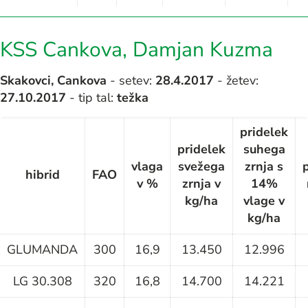
KSS Cankova, Damjan Kuzma
Skakovci, Cankova
- setev:
28.4.2017
- žetev:
27.10.2017
- tip tal:
težka
pridelek
pridelek
suhega
vlaga
svežega
zrnja s
hibrid
FAO
v %
zrnja v
14%
kg/ha
vlage v
kg/ha
GLUMANDA
300
16,9
13.450
12.996
LG 30.308
320
16,8
14.700
14.221