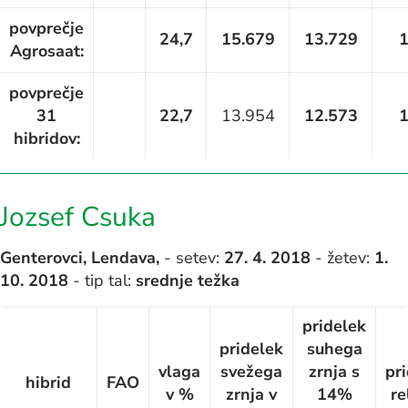
povprečje
24,7
15.679
13.729
Agrosaat:
povprečje
31
22,7
13.954
12.573
hibridov:
Jozsef Csuka
Genterovci, Lendava,
- setev:
27
. 4. 2018
- žetev:
1.
10. 2018
- tip tal:
srednje težka
pridelek
pridelek
suhega
vlaga
svežega
zrnja s
pr
hibrid
FAO
v %
zrnja v
14%
re