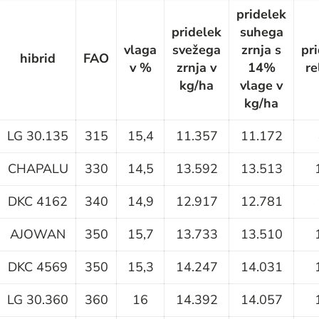
pridelek
pridelek
suhega
vlaga
svežega
zrnja s
pr
hibrid
FAO
v %
zrnja v
14%
re
kg/ha
vlage v
kg/ha
LG 30.135
315
15,4
11.357
11.172
CHAPALU
330
14,5
13.592
13.513
DKC 4162
340
14,9
12.917
12.781
AJOWAN
350
15,7
13.733
13.510
DKC 4569
350
15,3
14.247
14.031
LG 30.360
360
16
14.392
14.057