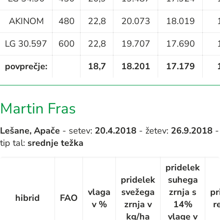
AKINOM
480
22,8
20.073
18.019
LG 30.597
600
22,8
19.707
17.690
povprečje:
18,7
18.201
17.179
Martin Fras
Lešane, Apače
- setev:
20.4.2018
- žetev:
26.9.2018
-
tip tal:
srednje težka
pridelek
pridelek
suhega
vlaga
svežega
zrnja s
pr
hibrid
FAO
v %
zrnja v
14%
r
kg/ha
vlage v