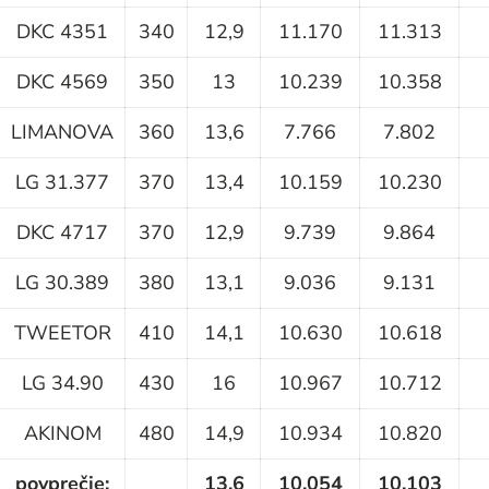
DKC 4351
340
12,9
11.170
11.313
DKC 4569
350
13
10.239
10.358
LIMANOVA
360
13,6
7.766
7.802
LG 31.377
370
13,4
10.159
10.230
DKC 4717
370
12,9
9.739
9.864
LG 30.389
380
13,1
9.036
9.131
TWEETOR
410
14,1
10.630
10.618
LG 34.90
430
16
10.967
10.712
AKINOM
480
14,9
10.934
10.820
povprečje:
13,6
10.054
10.103