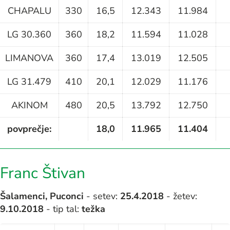
CHAPALU
330
16,5
12.343
11.984
LG 30.360
360
18,2
11.594
11.028
LIMANOVA
360
17,4
13.019
12.505
LG 31.479
410
20,1
12.029
11.176
AKINOM
480
20,5
13.792
12.750
povprečje:
18,0
11.965
11.404
Franc Štivan
Šalamenci, Puconci
- setev:
25.4.2018
- žetev:
9.10.2018
- tip tal:
težka