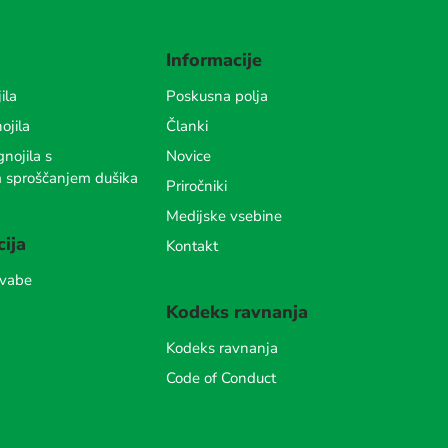
Informacije
ila
Poskusna polja
ojila
Članki
nojila s
Novice
m sproščanjem dušika
Priročniki
Medijske vsebine
cija
Kontakt
 vabe
Kodeks ravnanja
Kodeks ravnanja
Code of Conduct