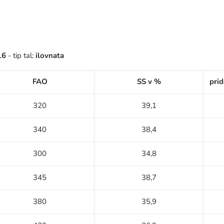
16
- tip tal:
ilovnata
FAO
SS v %
prid
320
39,1
340
38,4
300
34,8
345
38,7
380
35,9