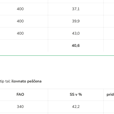
400
37,1
400
39,9
400
43,0
40,6
tip tal:
ilovnato peščena
FAO
SS v %
prid
340
42,2