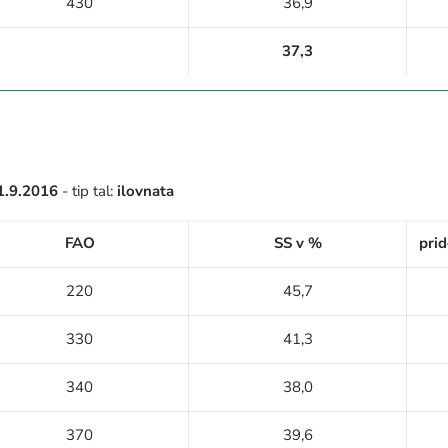
430
36,9
37,3
1.9.2016
- tip tal:
ilovnata
FAO
SS v %
prid
220
45,7
330
41,3
340
38,0
370
39,6