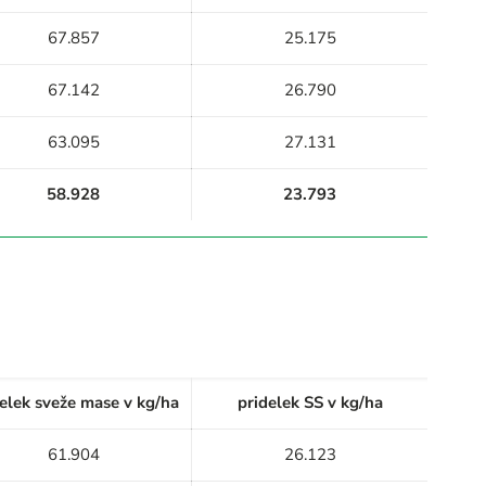
67.857
25.175
67.142
26.790
63.095
27.131
58.928
23.793
elek sveže mase v kg/ha
pridelek SS v kg/ha
61.904
26.123