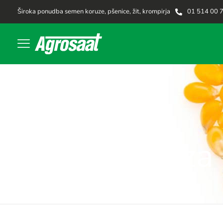
Široka ponudba semen koruze, pšenice, žit, krompirja
01 514 00 
Koruza 