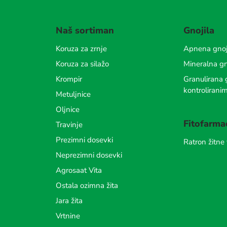
Naš sortiman
Gnojila
Koruza za zrnje
Apnena gnoj
Koruza za silažo
Mineralna gn
Krompir
Granulirana g
kontrolirani
Metuljnice
Oljnice
Fitofarma
Travinje
Prezimni dosevki
Ratron žitne
Neprezimni dosevki
Agrosaat Vita
Ostala ozimna žita
Jara žita
Vrtnine