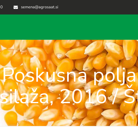
70
semena@agrosaat.si
Poskusna polja
silaža, 2016 / Š