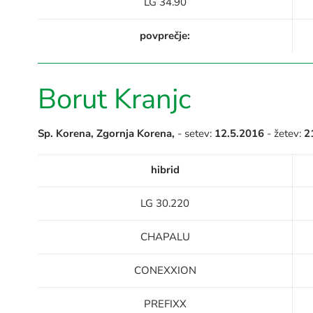
LG 34.90
povprečje:
Borut Kranjc
Sp. Korena, Zgornja Korena,
- setev:
12.5.2016
- žetev:
2
hibrid
LG 30.220
CHAPALU
CONEXXION
PREFIXX