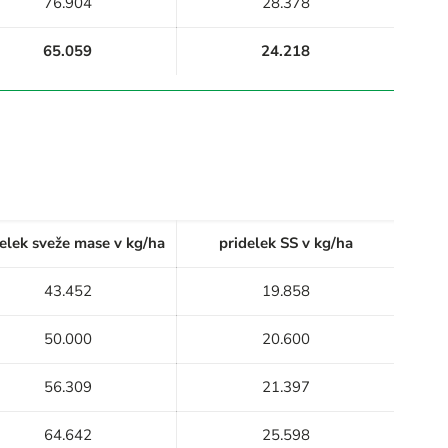
76.904
28.378
65.059
24.218
elek sveže mase v kg/ha
pridelek SS v kg/ha
43.452
19.858
50.000
20.600
56.309
21.397
64.642
25.598