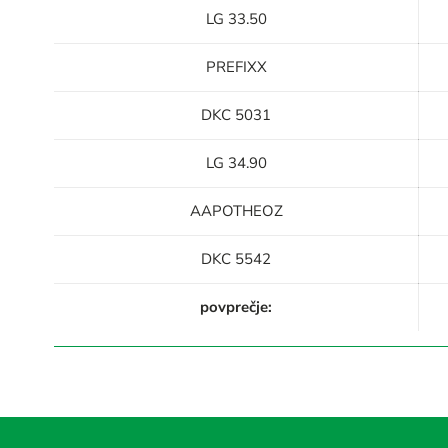
LG 33.50
PREFIXX
DKC 5031
LG 34.90
AAPOTHEOZ
DKC 5542
povprečje: