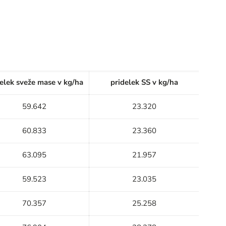
elek sveže mase v kg/ha
pridelek SS v kg/ha
59.642
23.320
60.833
23.360
63.095
21.957
59.523
23.035
70.357
25.258