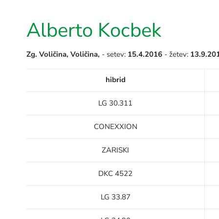
Alberto Kocbek
Zg. Voličina, Voličina,
- setev:
15.4.2016
- žetev:
13.9.20
hibrid
LG 30.311
CONEXXION
ZARISKI
DKC 4522
LG 33.87