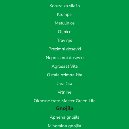
Koruza za silažo
Krompir
Metuljnice
Oljnice
Travinje
Prezimni dosevki
Neprezimni dosevki
Agrosaat Vita
Ostala ozimna žita
Jara žita
Vrtnine
Okrasne trate Master Green Life
Gnojila
Apnena gnojila
Mineralna gnojila