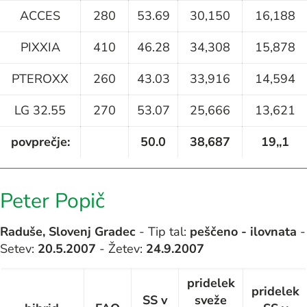
ACCES
280
53.69
30,150
16,188
PIXXIA
410
46.28
34,308
15,878
PTEROXX
260
43.03
33,916
14,594
LG 32.55
270
53.07
25,666
13,621
povprečje:
50.0
38,687
19,,1
Peter Popič
Raduše, Slovenj Gradec
- Tip tal:
peščeno - ilovnata
-
Setev:
20.5.2007
- Žetev:
24.9.2007
pridelek
pridelek
SS v
sveže