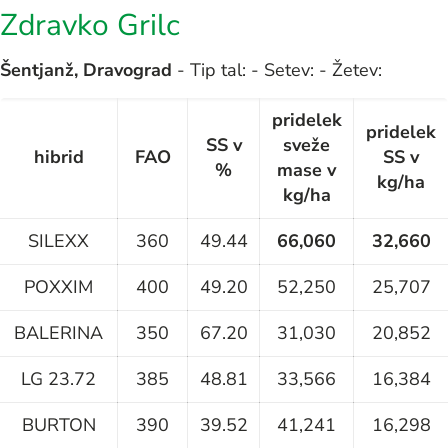
Zdravko Grilc
Šentjanž, Dravograd
- Tip tal: - Setev: - Žetev:
pridelek
pridelek
SS v
sveže
hibrid
FAO
SS v
%
mase v
kg/ha
kg/ha
SILEXX
360
49.44
66,060
32,660
POXXIM
400
49.20
52,250
25,707
BALERINA
350
67.20
31,030
20,852
LG 23.72
385
48.81
33,566
16,384
BURTON
390
39.52
41,241
16,298