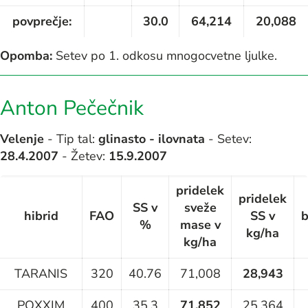
povprečje:
30.0
64,214
20,088
Opomba:
Setev po 1. odkosu mnogocvetne ljulke.
Anton Pečečnik
Velenje
- Tip tal:
glinasto - ilovnata
- Setev:
28.4.2007
- Žetev:
15.9.2007
pridelek
pridelek
SS v
sveže
hibrid
FAO
SS v
b
%
mase v
kg/ha
kg/ha
TARANIS
320
40.76
71,008
28,943
POXXIM
400
35.3
71,852
25,364