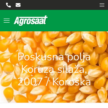
Poskusna polja
Koruza silaža,
2007 / Koroška