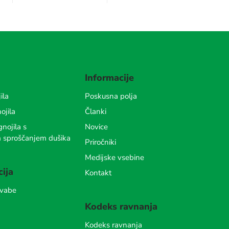
Informacije
ila
Poskusna polja
ojila
Članki
nojila s
Novice
m sproščanjem dušika
Priročniki
Medijske vsebine
cija
Kontakt
 vabe
Kodeks ravnanja
Kodeks ravnanja