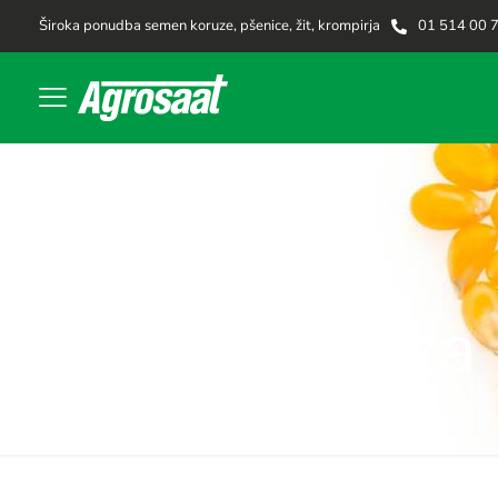
Široka ponudba semen koruze, pšenice, žit, krompirja
01 514 00 
Koruza 