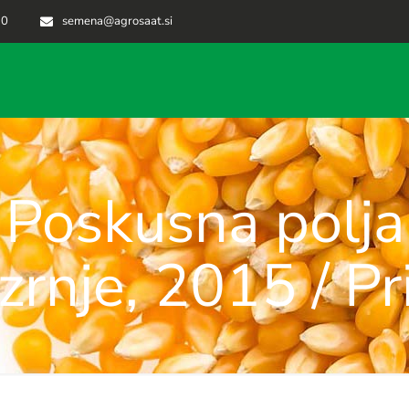
70
semena@agrosaat.si
Poskusna polja
zrnje, 2015 / P