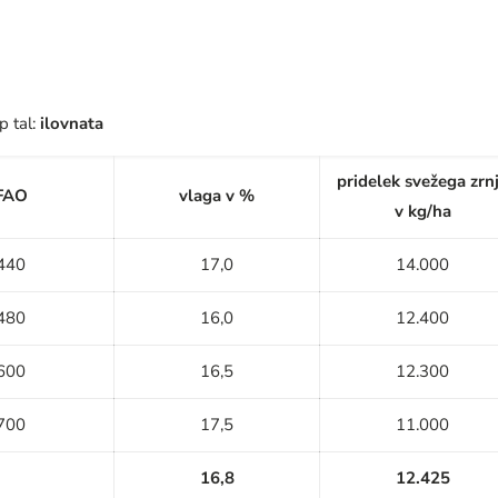
ip tal:
ilovnata
pridelek svežega zrn
FAO
vlaga v %
v kg/ha
440
17,0
14.000
480
16,0
12.400
600
16,5
12.300
700
17,5
11.000
16,8
12.425