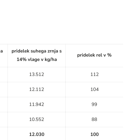
ja
pridelek suhega zrnja s
pridelek rel v %
14% vlage v kg/ha
13.512
112
12.112
104
11.942
99
10.552
88
12.030
100