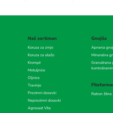
Naš sortiman
Gnojila
Koruza za zrnje
Apnena gnoj
Koruza za silažo
Mineralna gn
Krompir
Granulirana g
kontrolirani
Metuljnice
Oljnice
Fitofarma
Travinje
Prezimni dosevki
Ratron žitne
Neprezimni dosevki
Agrosaat Vita