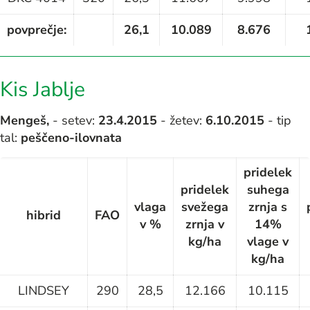
povprečje:
26,1
10.089
8.676
Kis Jablje
Mengeš,
- setev:
23.4.2015
- žetev:
6.10.2015
- tip
tal:
peščeno-ilovnata
pridelek
pridelek
suhega
vlaga
svežega
zrnja s
hibrid
FAO
v %
zrnja v
14%
kg/ha
vlage v
kg/ha
LINDSEY
290
28,5
12.166
10.115