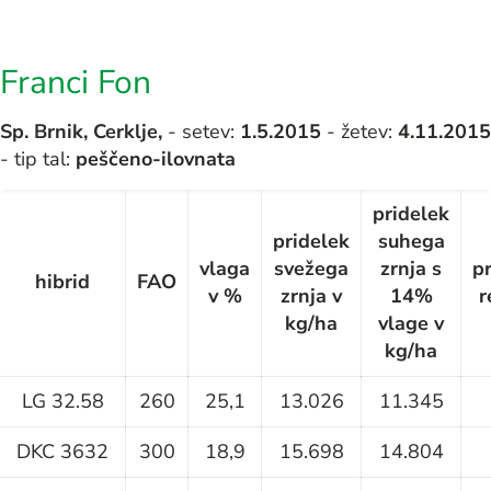
Franci Fon
Sp. Brnik, Cerklje,
- setev:
1.5.2015
- žetev:
4.11.2015
- tip tal:
peščeno-ilovnata
pridelek
pridelek
suhega
vlaga
svežega
zrnja s
p
hibrid
FAO
v %
zrnja v
14%
r
kg/ha
vlage v
kg/ha
LG 32.58
260
25,1
13.026
11.345
DKC 3632
300
18,9
15.698
14.804