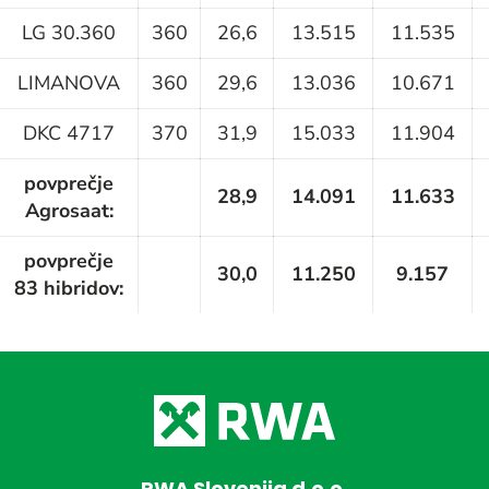
LG 30.360
360
26,6
13.515
11.535
LIMANOVA
360
29,6
13.036
10.671
DKC 4717
370
31,9
15.033
11.904
povprečje
28,9
14.091
11.633
Agrosaat:
povprečje
30,0
11.250
9.157
83 hibridov:
RWA Slovenija d.o.o.