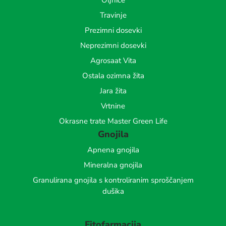
Oljnice
Travinje
Prezimni dosevki
Neprezimni dosevki
Agrosaat Vita
Ostala ozimna žita
Jara žita
Vrtnine
Okrasne trate Master Green Life
Gnojila
Apnena gnojila
Mineralna gnojila
Granulirana gnojila s kontroliranim sproščanjem
dušika
Fitofarmacija