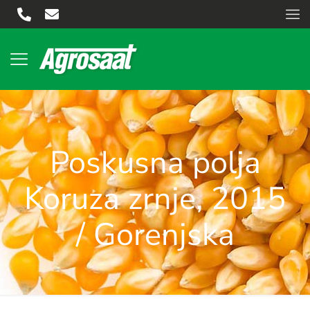
Poskusna polja
Koruza zrnje, 2015
/ Gorenjska