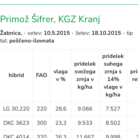
Primož Šifrer, KGZ Kranj
Žabnica,
- setev:
10.5.2015
- žetev:
18.10.2015
- tip
tal:
peščeno-ilovnata
pridelek
pridelek
suhega
vlaga
svežega
zrnja s
pr
hibrid
FAO
v %
zrnja v
14%
re
kg/ha
vlage v
kg/ha
LG 30.220
220
28,6
9.066
7.527
DKC 3623
300
23,3
9.533
8.502
DKC 4014
320
26,3
11.667
9.998