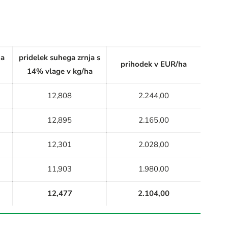
ja
pridelek suhega zrnja s
prihodek v EUR/ha
14% vlage v kg/ha
12,808
2.244,00
12,895
2.165,00
12,301
2.028,00
11,903
1.980,00
12,477
2.104,00