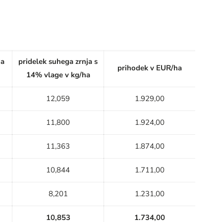
ja
pridelek suhega zrnja s
prihodek v EUR/ha
14% vlage v kg/ha
12,059
1.929,00
11,800
1.924,00
11,363
1.874,00
10,844
1.711,00
8,201
1.231,00
10,853
1.734,00