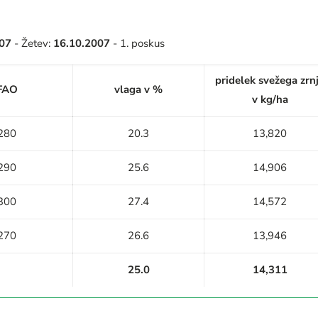
007
- Žetev:
16.10.2007
- 1. poskus
pridelek svežega zrn
FAO
vlaga v %
v kg/ha
280
20.3
13,820
290
25.6
14,906
300
27.4
14,572
270
26.6
13,946
25.0
14,311