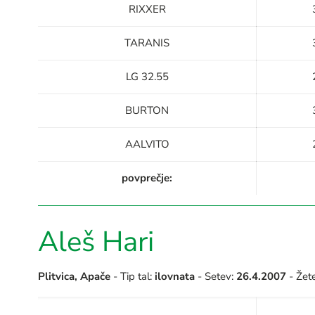
RIXXER
TARANIS
LG 32.55
BURTON
AALVITO
povprečje:
Aleš Hari
Plitvica, Apače
- Tip tal:
ilovnata
- Setev:
26.4.2007
- Žet