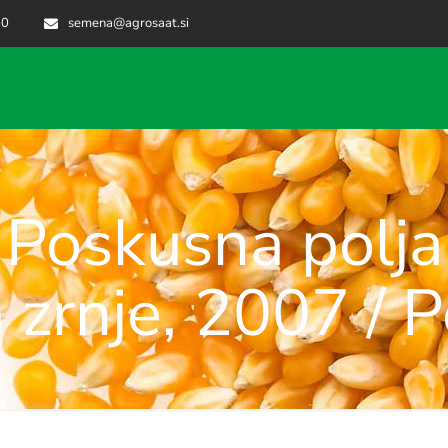
70
semena@agrosaat.si
Poskusna polja
 zrnje, 2007 / 