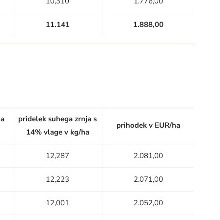
10,310
1.776,00
11.141
1.888,00
ja
pridelek suhega zrnja s
prihodek v EUR/ha
14% vlage v kg/ha
12,287
2.081,00
12,223
2.071,00
12,001
2.052,00