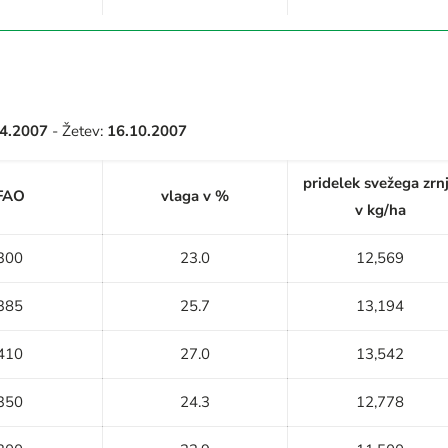
.4.2007
- Žetev:
16.10.2007
pridelek svežega zrn
FAO
vlaga v %
v kg/ha
300
23.0
12,569
385
25.7
13,194
410
27.0
13,542
350
24.3
12,778