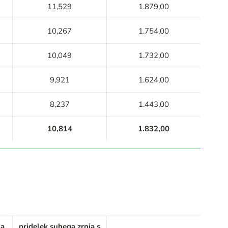
11,529
1.879,00
10,267
1.754,00
10,049
1.732,00
9,921
1.624,00
8,237
1.443,00
10,814
1.832,00
ja
pridelek suhega zrnja s