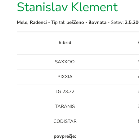
Stanislav Klement
Mele, Radenci
- Tip tal:
peščeno - ilovnata
- Setev:
2.5.2
hibrid
SAXXOO
PIXXIA
LG 23.72
TARANIS
CODISTAR
povprečje: