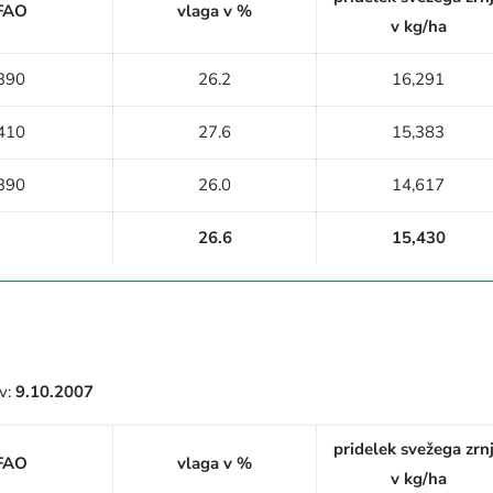
FAO
vlaga v %
v kg/ha
390
26.2
16,291
410
27.6
15,383
390
26.0
14,617
26.6
15,430
v:
9.10.2007
pridelek svežega zrn
FAO
vlaga v %
v kg/ha