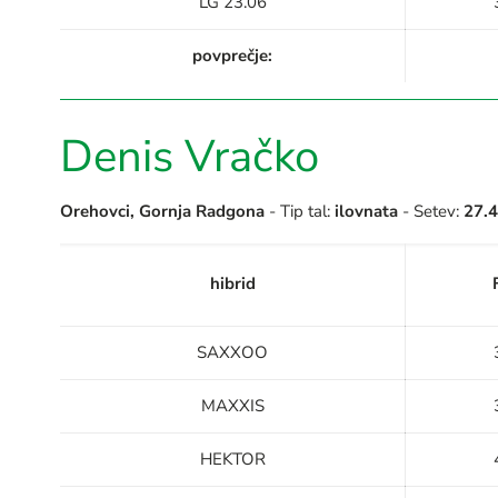
LG 23.06
povprečje:
Denis Vračko
Orehovci, Gornja Radgona
- Tip tal:
ilovnata
- Setev:
27.
hibrid
SAXXOO
MAXXIS
HEKTOR