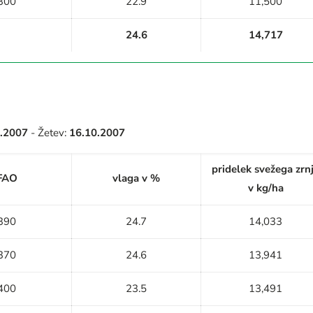
300
22.9
11,500
24.6
14,717
4.2007
- Žetev:
16.10.2007
pridelek svežega zrn
FAO
vlaga v %
v kg/ha
390
24.7
14,033
370
24.6
13,941
400
23.5
13,491