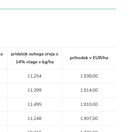
ja
pridelek suhega zrnja s
prihodek v EUR/ha
14% vlage v kg/ha
11,254
1.938,00
11,399
1.914,00
11,495
1.910,00
11,248
1.907,00