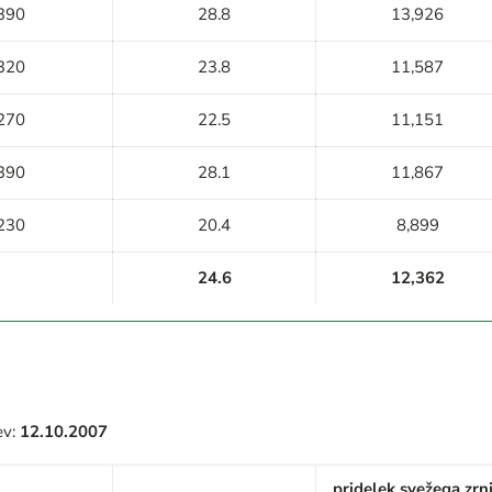
390
28.8
13,926
320
23.8
11,587
270
22.5
11,151
390
28.1
11,867
230
20.4
8,899
24.6
12,362
ev:
12.10.2007
pridelek svežega zrn