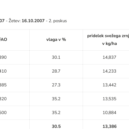
007
- Žetev:
16.10.2007
- 2. poskus
pridelek svežega zrn
FAO
vlaga v %
v kg/ha
390
30.1
14,837
410
28.7
14,233
385
27.3
13,442
320
35.2
13,535
500
35.2
10,884
30.5
13,386