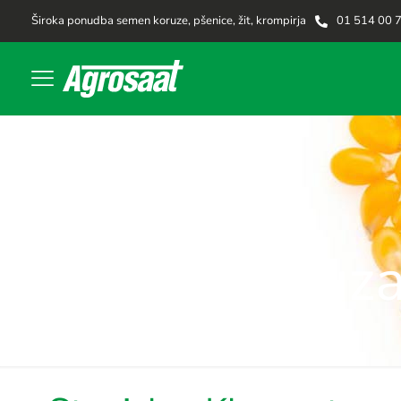
Široka ponudba semen koruze, pšenice, žit, krompirja
01 514 00 
Koruza